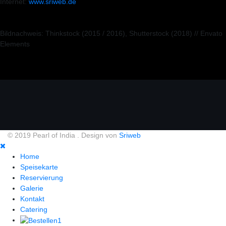
Internet:
www.sriweb.de
Bildnachweis: Thinkstock (2015 / 2016), Shutterstock (2018) // Envato
Elements
© 2019 Pearl of India . Design von
Sriweb
Home
Speisekarte
Reservierung
Galerie
Kontakt
Catering