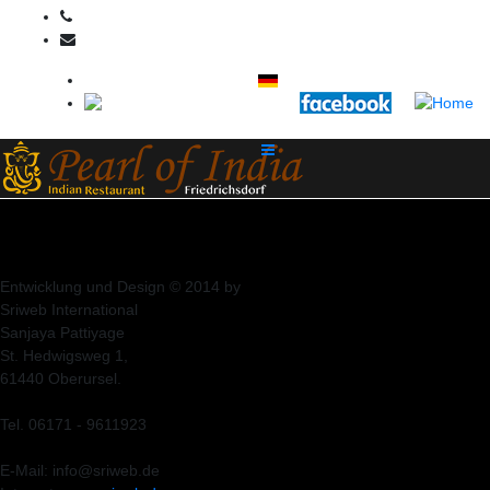
+49 6172 9980723
info@pearlofindia.de
Entwicklung und Design © 2014 by
Sriweb International
Sanjaya Pattiyage
St. Hedwigsweg 1,
61440 Oberursel.
Tel. 06171 - 9611923
E-Mail: info@sriweb.de