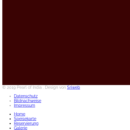
© 2019 Pearl of India . Design von
Sriweb
Datenschutz
Bildnachweise
Impressum
Home
Speisekarte
Reservierung
Galerie